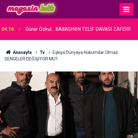
Atiye... KONSER ÖNCESİ FENALAŞINCA
04:08
HASTANEYE KALDIRILDI!
Anasayfa
Tv
Eşkiya Dünyaya Hükümdar Olmaz...
DENGELER DEĞİŞİYOR MU?