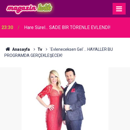
23:30
Hare Sürel... SADE BİR TÖRENLE EVLENDİ!
Anasayfa
Tv
`Evleneceksen Gel`... HAYALLER BU
PROGRAMDA GERÇEKLEŞECEK!