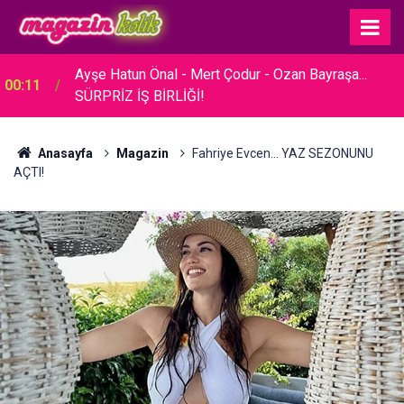
23:30
Hare Sürel... SADE BİR TÖRENLE EVLENDİ!
Anasayfa
Magazin
Fahriye Evcen... YAZ SEZONUNU
AÇTI!