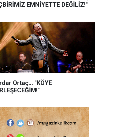
ÇBİRİMİZ EMNİYETTE DEĞİLİZ!"
rdar Ortaç... "KÖYE
RLEŞECEĞİM!"