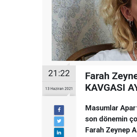
21:22
Farah Zeyne
KAVGASI AY
13 Haziran 2021
Masumlar Apart
son dönemin çok
Farah Zeynep Ab