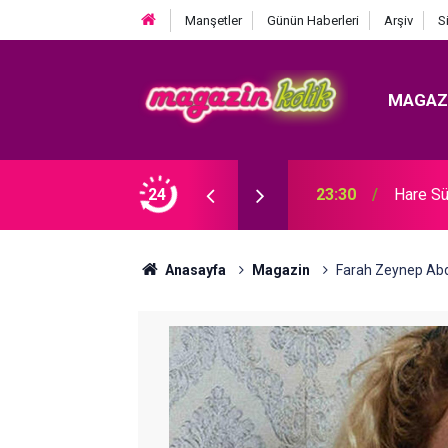
Manşetler
Günün Haberleri
Arşiv
S
MAGAZ
Ozan Bayraşa... SÜRPRİZ İŞ BİRLİĞİ!
24
23:30
Hare Sü
Anasayfa
Magazin
Farah Zeynep Abd