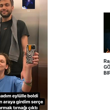
Ra
GÖ
BI