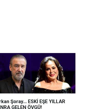
rkan Şoray... ESKİ EŞE YILLAR
NRA GELEN ÖVGÜ!