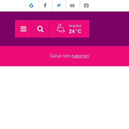
İstanbul
24 °C
22:52
Münir Özkul... İŞTE HİÇ KİMSENİN BİLMEDİĞİ 
Günün tüm
haberleri