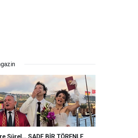
gazin
re Sürel... SADE BİR TÖRENLE