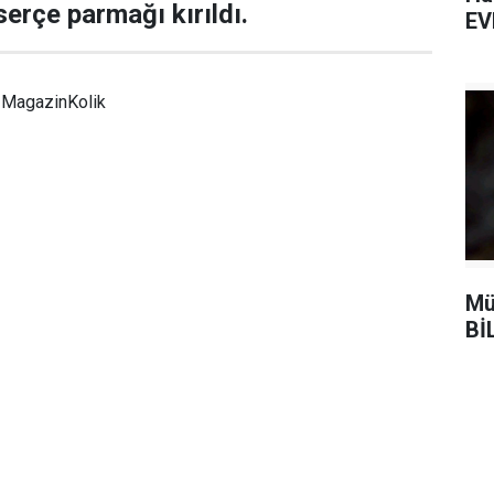
serçe parmağı kırıldı.
EV
MagazinKolik
Mü
Bİ