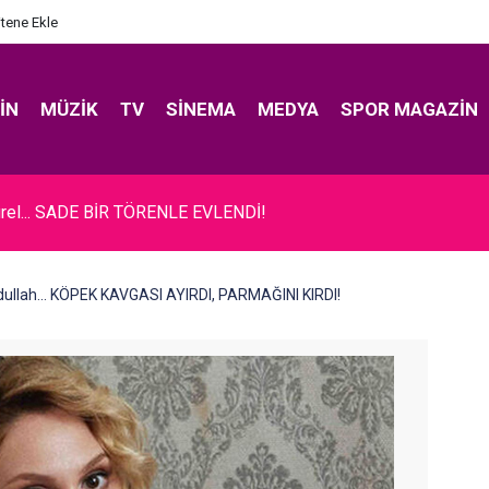
itene Ekle
IN
MÜZIK
TV
SINEMA
MEDYA
SPOR MAGAZIN
rel... SADE BİR TÖRENLE EVLENDİ!
ullah... KÖPEK KAVGASI AYIRDI, PARMAĞINI KIRDI!