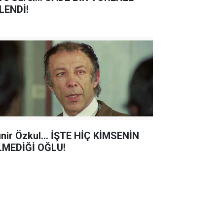
LENDİ!
nir Özkul... İŞTE HİÇ KİMSENİN
LMEDİĞİ OĞLU!