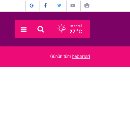
İstanbul
27 °C
03:16
Devrim Özkan... ACI GÜNÜ! HABERİ BASIN TO
Günün tüm
haberleri