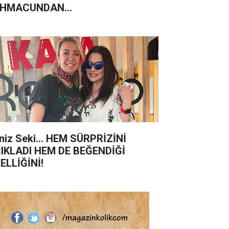
AHMACUNDAN
HSEDİLMEYECEK!'
niz Seki… HEM SÜRPRİZİNİ
IKLADI HEM DE BEĞENDİĞİ
ELLİĞİNİ!