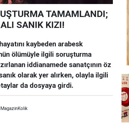
SORUŞTURMA TAMAMLANDI;
LI SANIK KIZI!
 hayatını kaybeden arabesk
nün ölümüyle ilgili soruşturma
zırlanan iddianamede sanatçının öz
anık olarak yer alırken, olayla ilgili
taylar da dosyaya girdi.
MagazinKolik