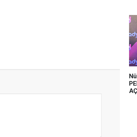
Nü
PE
AÇ