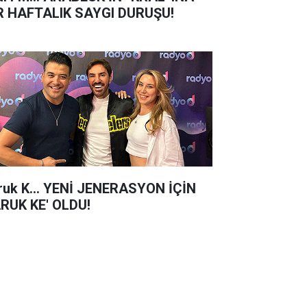
R HAFTALIK SAYGI DURUŞU!
ruk K... YENİ JENERASYON İÇİN
ARUK KE' OLDU!