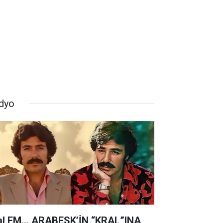
dyo
al FM… ARABESK’İN “KRAL”INA