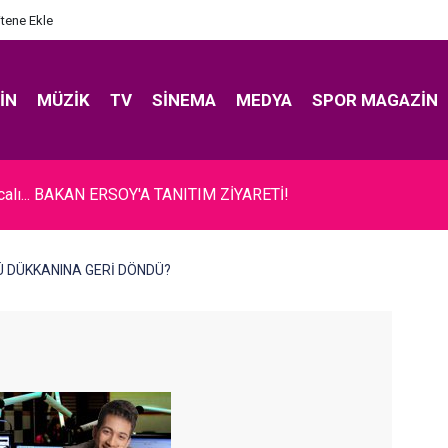
itene Ekle
IN
MÜZIK
TV
SINEMA
MEDYA
SPOR MAGAZIN
ıcalı... BAKAN ERSOY'A TANITIM ZİYARETİ!
ÇÜ DÜKKANINA GERİ DÖNDÜ?