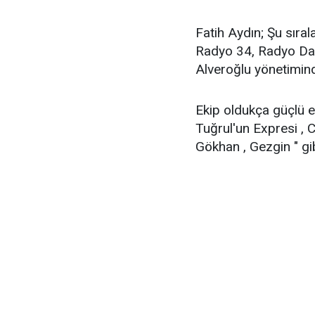
Fatih Aydın; Şu sıra
Radyo 34, Radyo Dam
Alveroğlu yönetiminde
Ekip oldukça güçlü ek
Tuğrul'un Expresi , 
Gökhan , Gezgin " gib