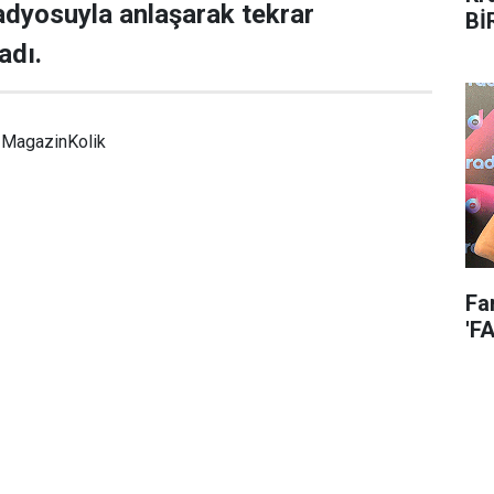
adyosuyla anlaşarak tekrar
Bİ
adı.
MagazinKolik
Fa
'F