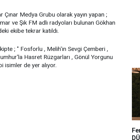
lar Çınar Medya Grubu olarak yayın yapan ;
ar ve Şık FM adlı radyoları bulunan Gökhan
ki ekibe tekrar katıldı.
ipte ; " Fosforlu , Melih'in Sevgi Çemberi ,
Cumhur'la Hasret Rüzgarları , Gönül Yorgunu
i isimler de yer alıyor.
Fe
DÜ