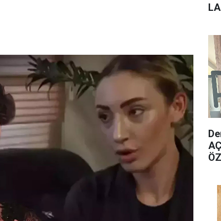
L
BA
De
AÇ
ÖZ