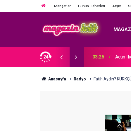
Manşetler
Günün Haberleri
Arşiv
S
MAGAZ
 KRİZ BÜYÜYOR! BABAYA ZİNA SUÇLAMASI!
24
03:26
Acun Il
Anasayfa
Radyo
Fatih Aydın? KÜRK