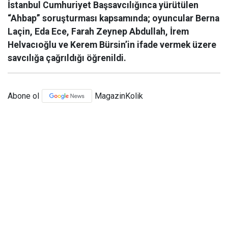
İstanbul Cumhuriyet Başsavcılığınca yürütülen
“Ahbap” soruşturması kapsamında; oyuncular Berna
Laçin, Eda Ece, Farah Zeynep Abdullah, İrem
Helvacıoğlu ve Kerem Bürsin’in ifade vermek üzere
savcılığa çağrıldığı öğrenildi.
Abone ol
MagazinKolik