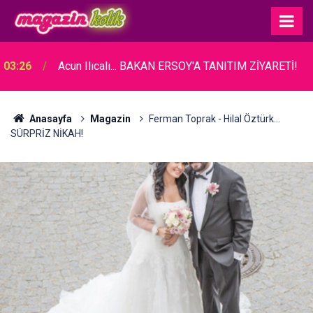
03:26
Acun Ilıcalı... BAKAN ERSOY'A TANITIM ZİYARETİ!
Anasayfa
Magazin
Ferman Toprak - Hilal Öztürk...
SÜRPRİZ NİKAH!