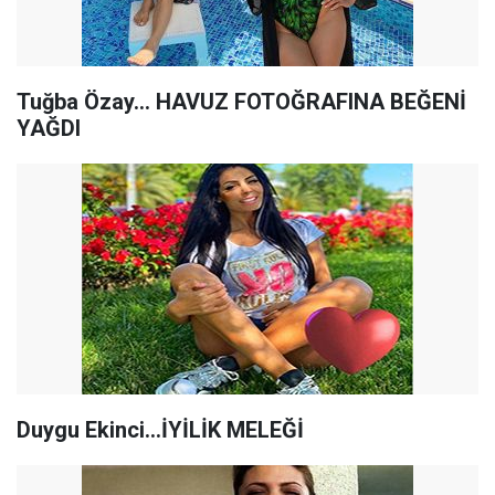
Tuğba Özay… HAVUZ FOTOĞRAFINA BEĞENİ
YAĞDI
Duygu Ekinci...İYİLİK MELEĞİ