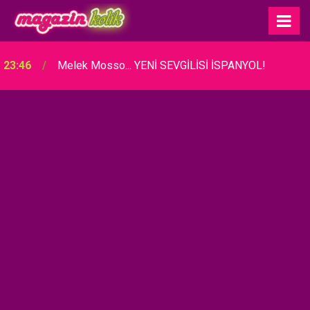
23:46
Melek Mosso... YENİ SEVGİLİSİ İSPANYOL!