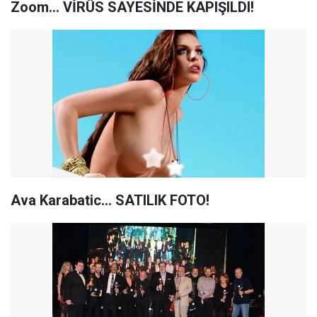
Zoom... VİRÜS SAYESİNDE KAPIŞILDI!
Ava Karabatic... SATILIK FOTO!