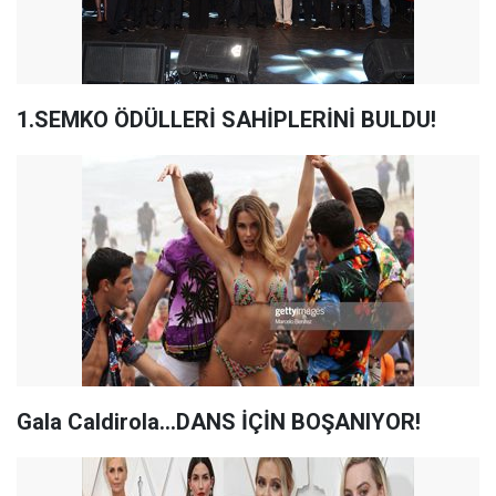
1.SEMKO ÖDÜLLERİ SAHİPLERİNİ BULDU!
Gala Caldirola...DANS İÇİN BOŞANIYOR!