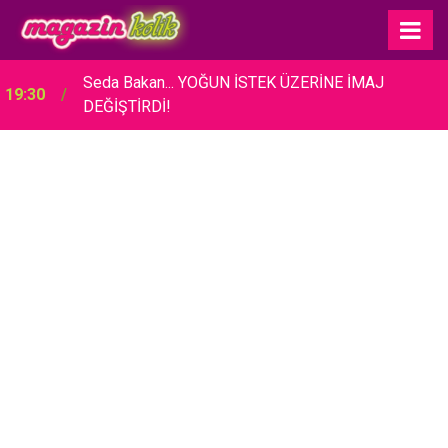
Seda Bakan... YOĞUN İSTEK ÜZERİNE İMAJ
19:30
DEĞİŞTİRDİ!