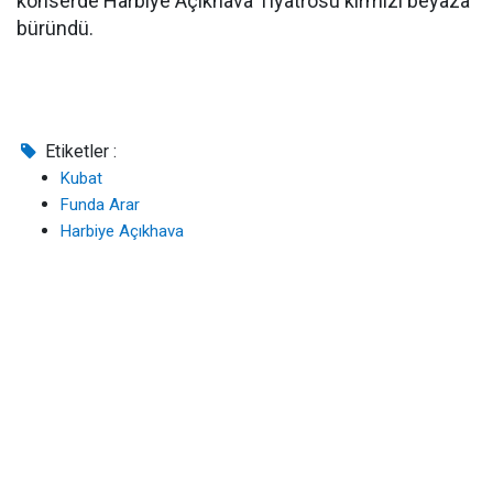
konserde Harbiye Açıkhava Tiyatrosu kırmızı beyaza
büründü.
Etiketler :
Kubat
Funda Arar
Harbiye Açıkhava