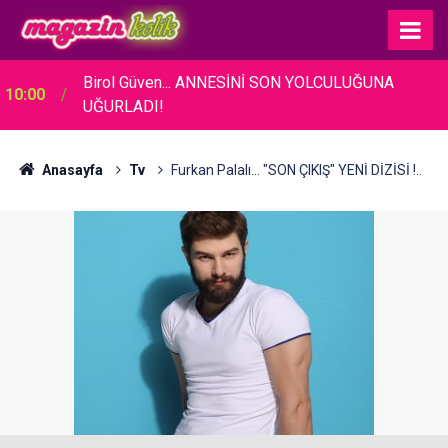
04:16
Güner Özkul... BABASININ TELİF DAVASI ZAFERİ!
Anasayfa
Tv
Furkan Palalı... "SON ÇIKIŞ" YENİ DİZİSİ !..