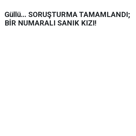
Güllü... SORUŞTURMA TAMAMLANDI;
BİR NUMARALI SANIK KIZI!
Şüpheli şekilde hayatını kaybeden arabesk sanatçısı
Güllü'nün ölümüyle ilgili soruşturma tamamlandı.
Hazırlanan iddianamede sanatçının öz kızı 1
numaralı sanık olarak yer alırken, olayla ilgili dikkat
çeken detaylar da dosyaya girdi.
Abone ol
MagazinKolik