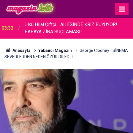
Ülkü Hilal Çiftçi… AİLESİNDE KRİZ BÜYÜYOR!
03:33
BABAYA ZİNA SUÇLAMASI!
03:26
Acun Ilıcalı... BAKAN ERSOY'A TANITIM ZİYARETİ!
Anasayfa
Yabancı Magazin
George Clooney... SİNEMA
SEVERLERDEN NEDEN ÖZÜR DİLEDİ ?..