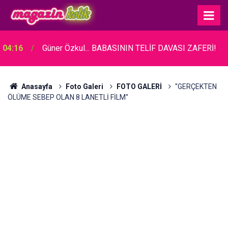
04:16
Güner Özkul... BABASININ TELİF DAVASI ZAFERİ!
Anasayfa
Foto Galeri
FOTO GALERİ
''GERÇEKTEN
ÖLÜME SEBEP OLAN 8 LANETLİ FİLM''