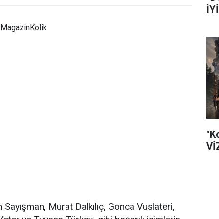
İY
MagazinKolik
"K
Vİ
n Sayışman, Murat Dalkılıç, Gonca Vuslateri,