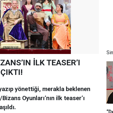
Si
ZANS’IN İLK TEASER’I
ÇIKTI!
yazıp yönettiği, merakla beklenen
Bizans Oyunları’nın ilk teaser’ı
şıldı.
“D