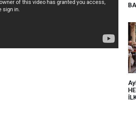
BA
Ay
HE
İL