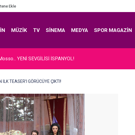
itene Ekle
IN
MÜZIK
TV
SINEMA
MEDYA
SPOR MAGAZIN
Mosso... YENİ SEVGİLİSİ İSPANYOL!
 İLK TEASER’I GÖRÜCÜYE ÇIKTI!