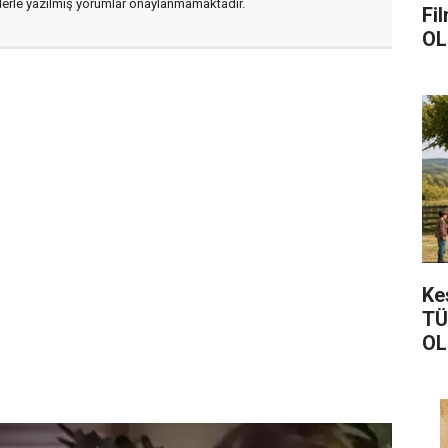
flerle yazılmış yorumlar onaylanmamaktadır.
Film F
OL
Kes
TÜ
OL