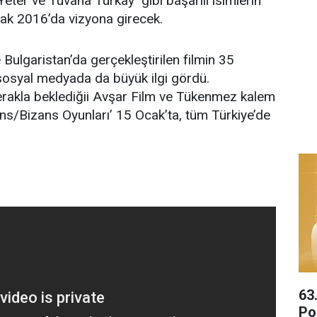
eter ve Tuvana Türkay gibi başarılı isimlerin
cak 2016’da vizyona girecek.
 Bulgaristan’da gerçekleştirilen filmin 35
ı sosyal medyada da büyük ilgi gördü.
rakla beklediğii Avşar Film ve Tükenmez kalem
ns/Bizans Oyunları’ 15 Ocak’ta, tüm Türkiye’de
63
Por