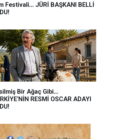
estivali... JÜRİ BAŞKANI BELLİ
DU!
ilmiş Bir Ağaç Gibi...
RKİYE'NİN RESMİ OSCAR ADAYI
DU!