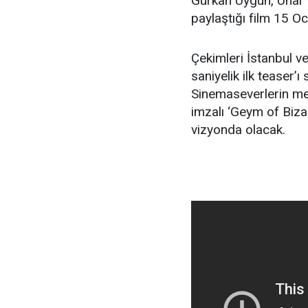
Gürkan Uygun, Ünal Y
paylaştığı film 15 O
Çekimleri İstanbul ve
saniyelik ilk teaser’
Sinemaseverlerin me
imzalı ‘Geym of Biza
vizyonda olacak.