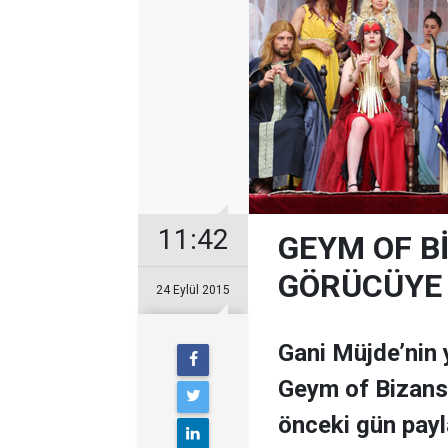
11:42
GEYM OF Bİ
GÖRÜCÜYE 
24 Eylül 2015
Gani Müjde’nin 
Geym of Bizans/
önceki gün payla