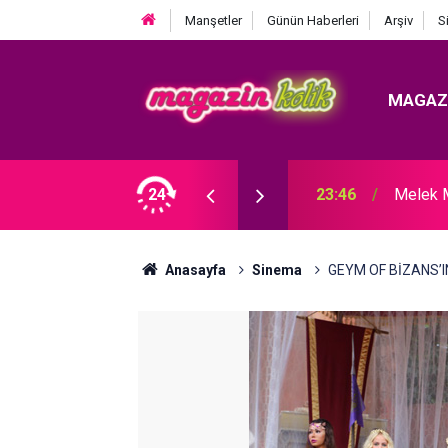
Manşetler
Günün Haberleri
Arşiv
S
MAGAZ
DI! TAZMİNATI FAİZİYLE BİRLİKTE ALACAK.
24
23:46
Melek 
Anasayfa
Sinema
GEYM OF BİZANS’IN