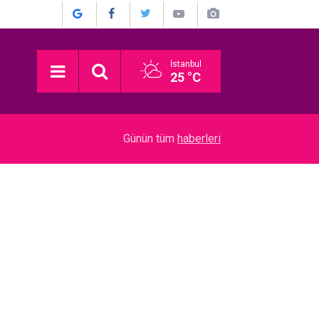
İstanbul
25 °C
20:24
“Dedemin Evi”… SIRBİSTAN’DAN EN İYİ YABAN
Günün tüm
haberleri