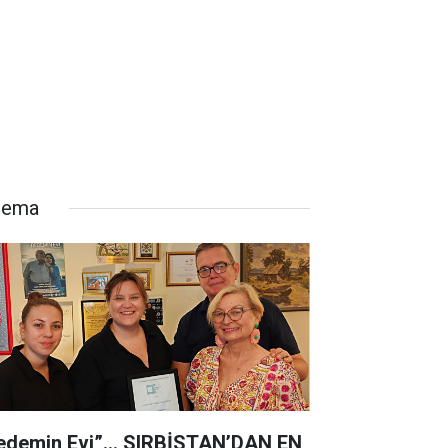
nema
edemin Evi”… SIRBİSTAN’DAN EN