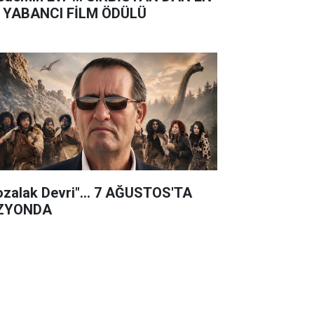
İ YABANCI FİLM ÖDÜLÜ
ozalak Devri"… 7 AĞUSTOS'TA
ZYONDA