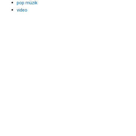
pop müzik
video