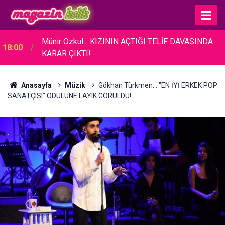
Münir Özkul... KIZININ AÇTIĞI TELİF DAVASINDA
18:00
KARAR ÇIKTI!
Anasayfa
Müzik
Gökhan Türkmen... "EN İYİ ERKEK POP
SANATÇISI" ÖDÜLÜNE LAYIK GÖRÜLDÜ!..