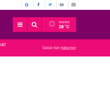
İstanbul
28 °C
KKAT
15:00
Mustafa Sandal... MEYDAN OKUDU; "RONALDO 
Günün tüm
haberleri