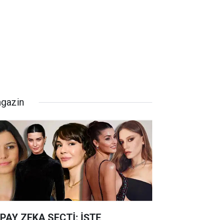
gazin
PAY ZEKA SEÇTİ; İŞTE