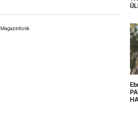
ÜL
MagazinKolik
Eb
PA
HA