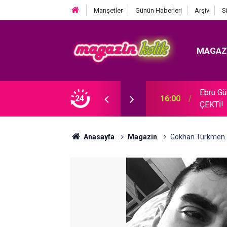
Manşetler
Günün Haberleri
Arşiv
S
MAGAZ
Ebru G
MİZİN 5 GÜZEL KADINI!
24
16:00
ÇEKTİ!
Anasayfa
Magazin
Gökhan Türkmen.