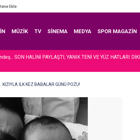
itene Ekle
IN
MÜZIK
TV
SINEMA
MEDYA
SPOR MAGAZIN
ündeş... SON HALİNİ PAYLAŞTI; YANIK TENİ VE YÜZ HATLARI Dİ
.. KIZIYLA İLK KEZ BABALAR GÜNÜ POZU!