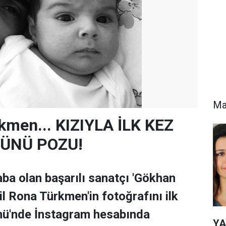
Ma
kmen... KIZIYLA İLK KEZ
ÜNÜ POZU!
ba olan başarılı sanatçı 'Gökhan
il Rona Türkmen'in fotoğrafını ilk
nü'nde İnstagram hesabında
YA