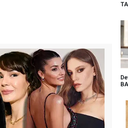
TA
De
BA