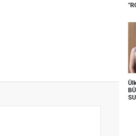
"R
Ül
BÜ
SU