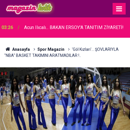
03:26
Acun Ilıcalı... BAKAN ERSOY'A TANITIM ZİYARETİ!
Anasayfa
Spor Magazin
'Göl Kızları'... ŞOVLARIYLA
"NBA" BASKET TAKIMINI ARATMADILAR !..