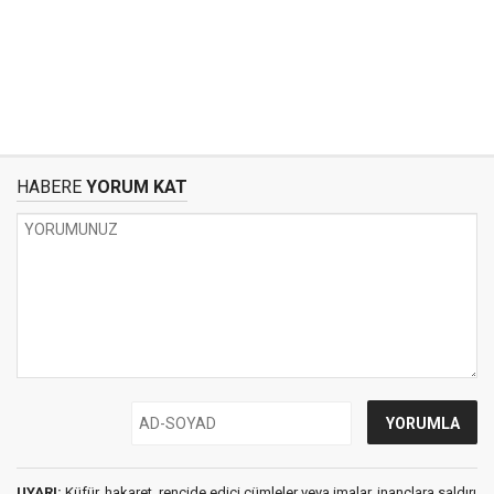
HABERE
YORUM KAT
UYARI:
Küfür, hakaret, rencide edici cümleler veya imalar, inançlara saldırı