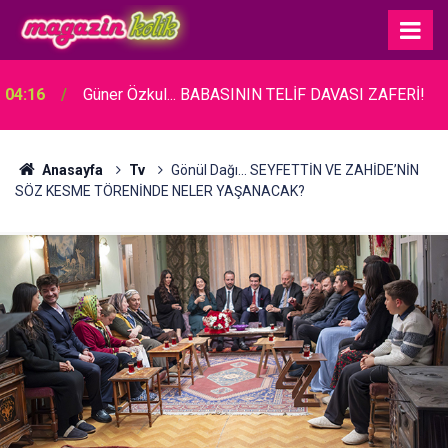
04:16
Güner Özkul... BABASININ TELİF DAVASI ZAFERİ!
Anasayfa
Tv
Gönül Dağı... SEYFETTİN VE ZAHİDE’NİN
SÖZ KESME TÖRENİNDE NELER YAŞANACAK?