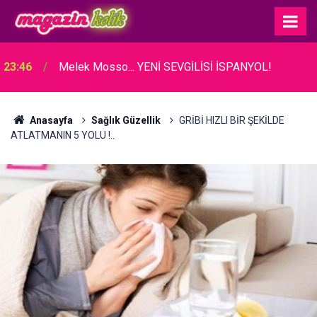
23:46
Melek Mosso... YENİ SEVGİLİSİ İSPANYOL!
Anasayfa
Sağlık Güzellik
GRİBİ HIZLI BİR ŞEKİLDE
ATLATMANIN 5 YOLU !..