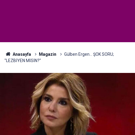
Anasayfa
Magazin
Gülben Ergen... ŞOK SORU;
"LEZBİYEN MİSİN?"