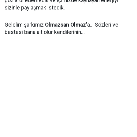
göz ardı edemedik ve içimizde kaynayan enerjiyi
sizinle paylaşmak istedik.
Gelelim şarkımız
Olmazsan Olmaz’
a... Sözleri ve
bestesi bana ait olur kendilerinin...