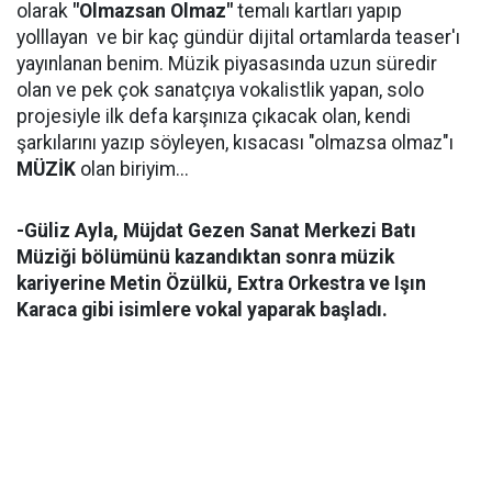
olarak
"Olmazsan Olmaz"
temalı kartları yapıp
yolllayan ve bir kaç gündür dijital ortamlarda teaser'ı
yayınlanan benim. Müzik piyasasında uzun süredir
olan ve pek çok sanatçıya vokalistlik yapan, solo
projesiyle ilk defa karşınıza çıkacak olan, kendi
şarkılarını yazıp söyleyen, kısacası "olmazsa olmaz"ı
MÜZİK
olan biriyim...
-​Güliz Ayla, Müjdat Gezen Sanat Merkezi Batı
Müziği bölümünü kazandıktan sonra müzik
kariyerine Metin Özülkü, Extra Orkestra ve Işın
Karaca gibi isimlere vokal yaparak başladı.