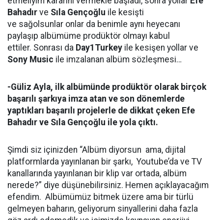
etmeliyim kararını vermekle başladı, sonra yollar
Efe
Bahadır
ve
Sıla Gençoğlu
ile kesişti
ve sağolsunlar onlar da benimle aynı heyecanı
paylaşıp albümüme prodüktör olmayı kabul
ettiler. Sonrası da
Day1Turkey
ile kesişen yollar ve
Sony Music
ile imzalanan albüm sözleşmesi…
-​
Güliz Ayla, ilk albümünde prodüktör olarak birçok
başarılı şarkıya imza atan ve son dönemlerde
yaptıkları başarılı projelerle de dikkat çeken Efe
Bahadır ve Sıla Gençoğlu ile yola çıktı.
Şimdi siz içinizden “Albüm diyorsun ama, dijital
platformlarda yayınlanan bir şarkı, Youtube’da ve TV
kanallarında yayınlanan bir klip var ortada, albüm
nerede?” diye düşünebilirsiniz. Hemen açıklayacağım
efendim. Albümümüz bitmek üzere ama bir türlü
gelmeyen baharın, geliyorum sinyallerini daha fazla