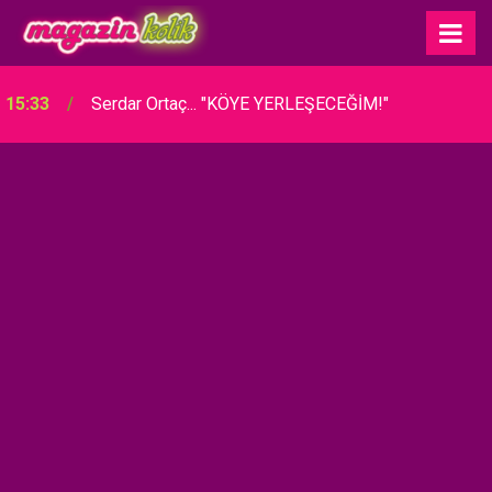
15:33
Serdar Ortaç... "KÖYE YERLEŞECEĞİM!"