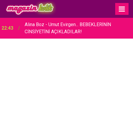
Alina Boz - Umut Evirgen... BEBEKLERİNİN
22:43
CİNSİYETİNİ AÇIKLADILAR!