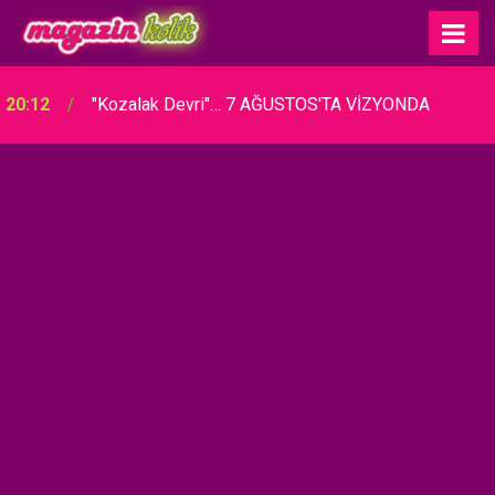
17:00
Bilgesu Erenus... HAYATINI KAYBETTİ!