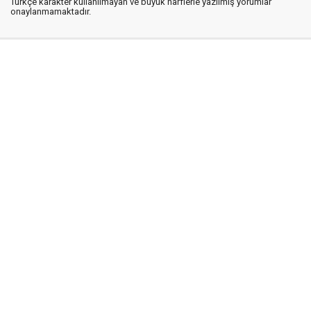
Türkçe karakter kullanılmayan ve büyük harflerle yazılmış yorumlar
onaylanmamaktadır.