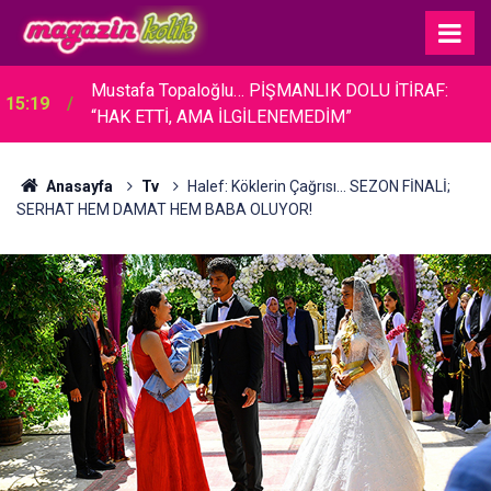
Mustafa Topaloğlu… PİŞMANLIK DOLU İTİRAF:
15:19
“HAK ETTİ, AMA İLGİLENEMEDİM”
Anasayfa
Tv
Halef: Köklerin Çağrısı... SEZON FİNALİ;
SERHAT HEM DAMAT HEM BABA OLUYOR!