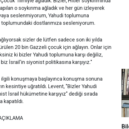
ı Çocuk' filmiyle ağladık. Bizler, Hitler soykırımında
yapılan o soykırıma ağladık ve her gün izleyerek
nyaya seslenmiyorum, Yahudi toplumuna
 toplumundaki dostlarımıza sesleniyorum.
 ağlıyorsak sizler de lütfen sadece son iki yılda
rülen 20 bin Gazzeli çocuk için ağlayın. Onlar için
siniz ki bizler Yahudi toplumuna karşı değiliz,
iz İsrail'in siyonist politikasına karşıyız."
ile ilgili konuşmaya başlayınca konuşma sonuna
ın kesintiye uğratıldı. Levent, "Bizler Yahudi
ist İsrail hükümetine karşıyız" dediği sırada
 kapatıldı.
AÇIKLAMA
Bi