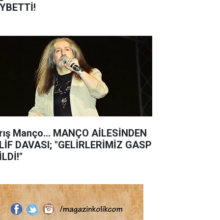
YBETTİ!
rış Manço... MANÇO AİLESİNDEN
LİF DAVASI; "GELİRLERİMİZ GASP
İLDİ!"