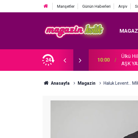
Manşetler
Günün Haberleri
Arşiv
S
MAGAZ
Ülkü H
SÖZLERİ YÜREK DAĞLADI!
24
10:00
AŞK YA
Anasayfa
Magazin
Haluk Levent... 