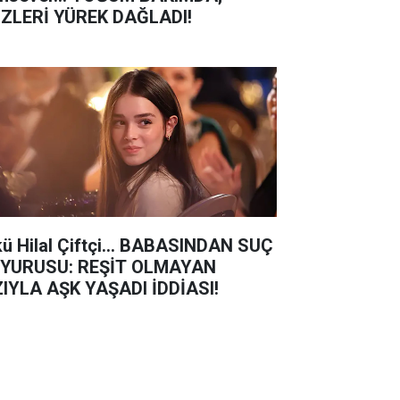
ZLERİ YÜREK DAĞLADI!
kü Hilal Çiftçi... BABASINDAN SUÇ
YURUSU: REŞİT OLMAYAN
ZIYLA AŞK YAŞADI İDDİASI!