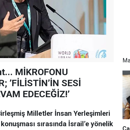
Ma
nt... MİKROFONU
; ’FİLİSTİN’İN SESİ
VAM EDECEĞİZ!’
rleşmiş Milletler İnsan Yerleşimleri
konuşması sırasında İsrail’e yönelik
Ca