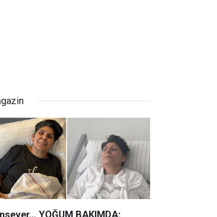
gazin
nsever... YOĞUM BAKIMDA;