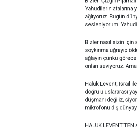
Bizler 'Çizgili Pijamal
Yahudilerin atalarına 
ağlıyoruz. Bugün dü
sesleniyorum. Yahudi
Bizler nasıl sizin için
soykırıma uğrayıp öldü
ağlayın çünkü görecek
onları seviyoruz. Ama b
Haluk Levent, İsrail 
doğru uluslararası yay
düşmanı değiliz, siyon
mikrofonu dış dünyaya
HALUK LEVENT'TEN 