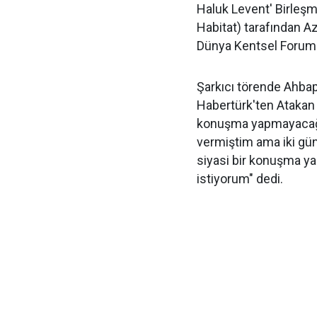
Haluk Levent' Birleşm
Habitat) tarafından A
Dünya Kentsel Forumu
Şarkıcı törende Ahba
Habertürk'ten Atakan M
konuşma yapmayacağım
vermiştim ama iki gün
siyasi bir konuşma 
istiyorum" dedi.