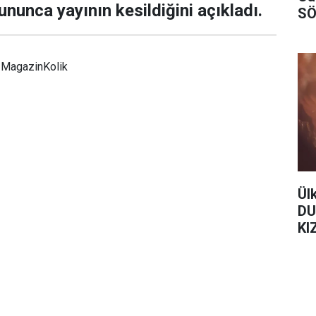
lununca yayının kesildiğini açıkladı.
SÖ
MagazinKolik
Ül
DU
KI