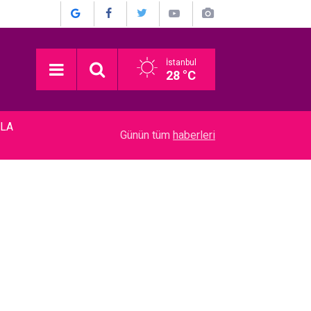
İstanbul
28 °C
YLA
00:15
Metin Akpınar... DAVAYI KAZANDI; TAZMİNATI 
Günün tüm
haberleri