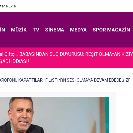
itene Ekle
IN
MÜZIK
TV
SINEMA
MEDYA
SPOR MAGAZIN
ilal Çiftçi... BABASINDAN SUÇ DUYURUSU: REŞİT OLMAYAN KIZI
ŞADI İDDİASI!
MİKROFONU KAPATTILAR; ’FİLİSTİN’İN SESİ OLMAYA DEVAM EDECEĞİZ!’