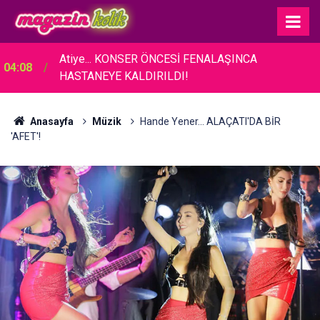
Atiye... KONSER ÖNCESİ FENALAŞINCA
04:08
HASTANEYE KALDIRILDI!
Anasayfa
Müzik
Hande Yener... ALAÇATI'DA BİR
'AFET'!