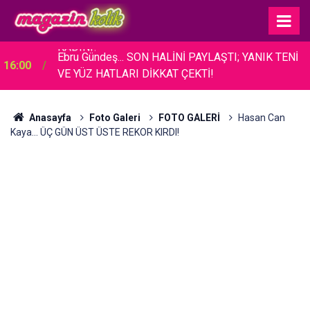
Ebru Gündeş... SON HALİNİ PAYLAŞTI; YANIK TENİ
16:00
VE YÜZ HATLARI DİKKAT ÇEKTİ!
Anasayfa
Foto Galeri
FOTO GALERİ
Hasan Can
Kaya... ÜÇ GÜN ÜST ÜSTE REKOR KIRDI!