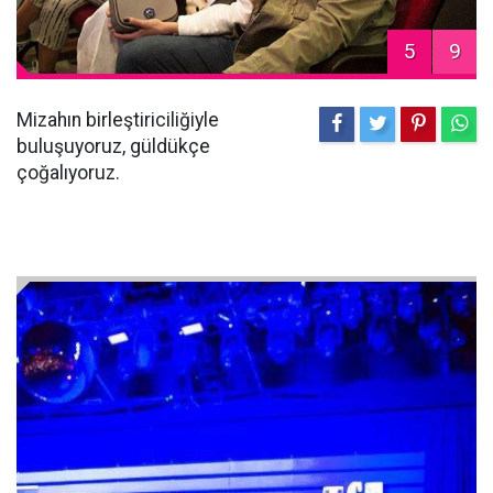
5
9
Mizahın birleştiriciliğiyle
buluşuyoruz, güldükçe
çoğalıyoruz.