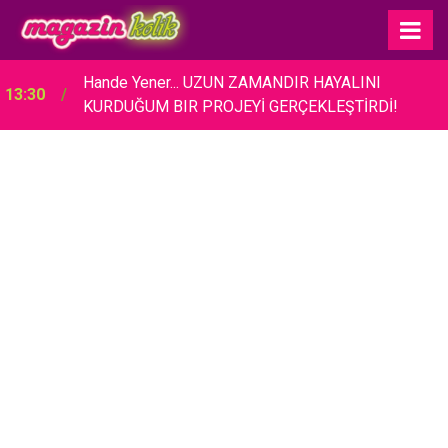
Hande Yener... UZUN ZAMANDIR HAYALINI
13:30
KURDUĞUM BIR PROJEYİ GERÇEKLEŞTİRDİ!