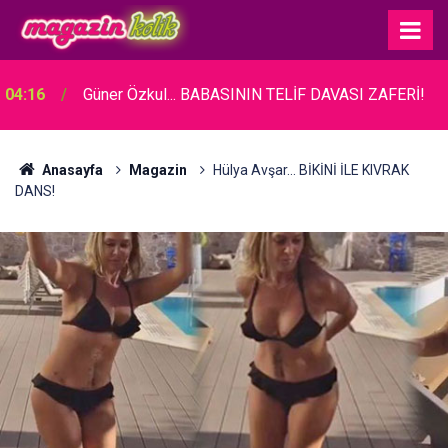
Atiye... KONSER ÖNCESİ FENALAŞINCA
04:08
HASTANEYE KALDIRILDI!
Anasayfa
Magazin
Hülya Avşar... BİKİNİ İLE KIVRAK
DANS!