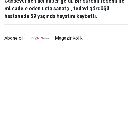
Cansever'den acı haber geldi. Bir süredir lösemi ile
mücadele eden usta sanatçı, tedavi gördüğü
hastanede 59 yaşında hayatını kaybetti.
Abone ol
MagazinKolik