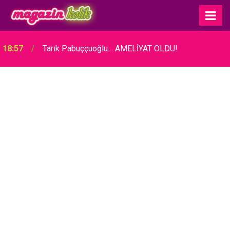
18:57
Tarık Pabuççuoğlu… AMELİYAT OLDU!