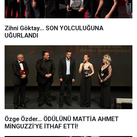
Zihni Göktay… SON YOLCULUĞUNA
UĞURLANDI
Özge Özder... ÖDÜLÜNÜ MATTİA AHMET
MİNGUZZİ'YE İTHAF ETTİ!