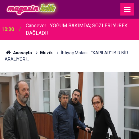
Cansever... YOĞUM BAKIMDA; SÖZLERİ YÜREK
10:30
DAĞLADI!
Anasayfa
Müzik
İhtiyaç Molası... "KAPILAR"I BİR BİR
ARALIYOR !..