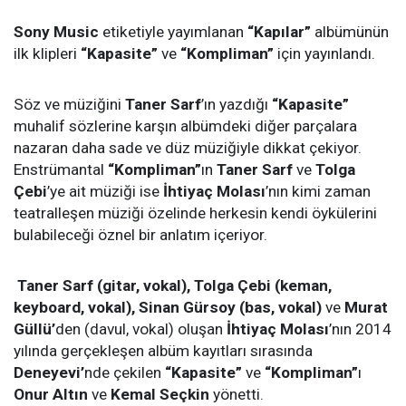
Sony Music
etiketiyle yayımlanan
“Kapılar”
albümünün
ilk klipleri
“Kapasite”
ve
“Kompliman”
için yayınlandı.
Söz ve müziğini
Taner Sarf
’ın yazdığı
“Kapasite”
muhalif sözlerine karşın albümdeki diğer parçalara
nazaran daha sade ve düz müziğiyle dikkat çekiyor.
Enstrümantal
“Kompliman”
ın
Taner Sarf
ve
Tolga
Çebi
’ye ait müziği ise
İhtiyaç Molası
’nın kimi zaman
teatralleşen müziği özelinde herkesin kendi öykülerini
bulabileceği öznel bir anlatım içeriyor.
Taner Sarf (gitar, vokal), Tolga Çebi (keman,
keyboard, vokal), Sinan Gürsoy (bas, vokal)
ve
Murat
Güllü’
den (davul, vokal) oluşan
İhtiyaç Molası
’nın 2014
yılında gerçekleşen albüm kayıtları sırasında
Deneyevi’
nde çekilen
“Kapasite”
ve
“Kompliman”
ı
Onur Altın
ve
Kemal Seçkin
yönetti.