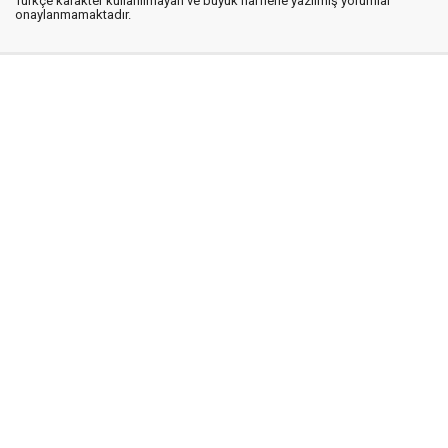
Türkçe karakter kullanılmayan ve büyük harflerle yazılmış yorumlar
onaylanmamaktadır.