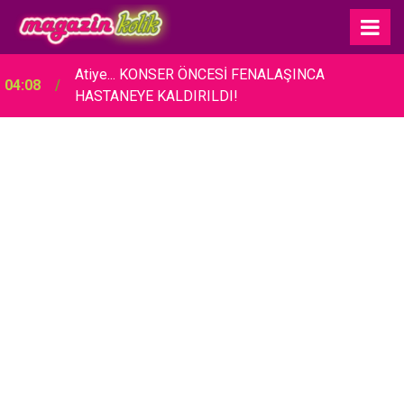
Atiye... KONSER ÖNCESİ FENALAŞINCA
04:08
HASTANEYE KALDIRILDI!