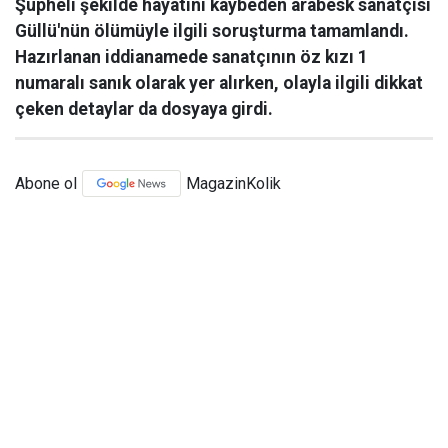
Şüpheli şekilde hayatını kaybeden arabesk sanatçısı
Güllü'nün ölümüyle ilgili soruşturma tamamlandı.
Hazırlanan iddianamede sanatçının öz kızı 1
numaralı sanık olarak yer alırken, olayla ilgili dikkat
çeken detaylar da dosyaya girdi.
Abone ol
MagazinKolik