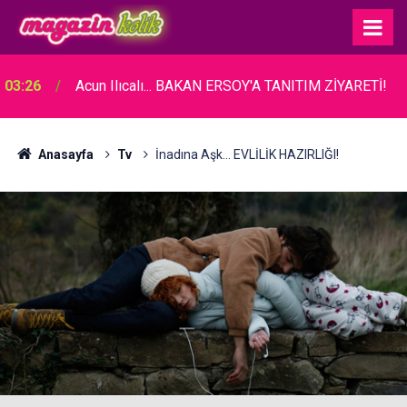
03:26
Acun Ilıcalı... BAKAN ERSOY'A TANITIM ZİYARETİ!
Anasayfa
Tv
İnadına Aşk... EVLİLİK HAZIRLIĞI!