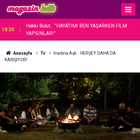
Hakkı Bulut... ”HAYATIMI BEN YAŞARKEN FİLM
18:30
YAPSINLAR!”
Anasayfa
Tv
İnadına Aşk... HERŞEY DAHA DA
KARIŞIYOR!