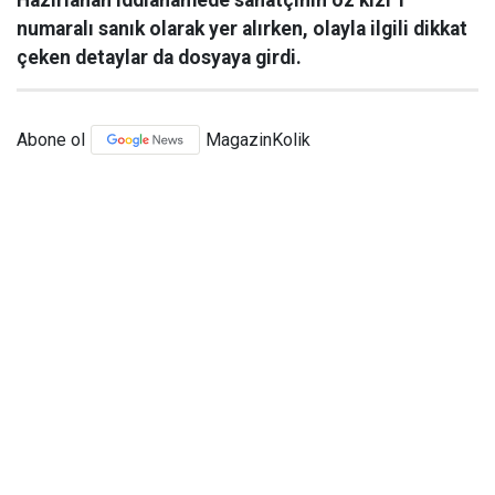
Hazırlanan iddianamede sanatçının öz kızı 1
numaralı sanık olarak yer alırken, olayla ilgili dikkat
çeken detaylar da dosyaya girdi.
Abone ol
MagazinKolik