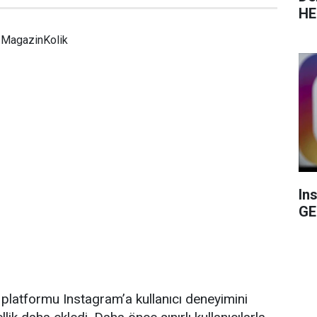
HE
MagazinKolik
In
GE
platformu Instagram’a kullanıcı deneyimini