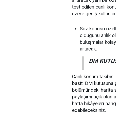
artıracak yeni bir öze
test edilen canlı kon
üzere geniş kullanıcı 
Söz konusu özelli
olduğunu anlık o
buluşmalar kola
artacak.
DM KUTU
Canlı konum takibini
basit: DM kutusuna g
bölümündeki harita 
paylaşımı açık olan 
hatta hikâyeleri han
edebileceksiniz.