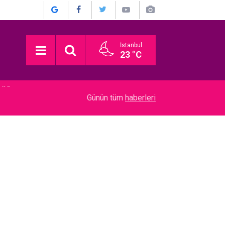
İstanbul
23 °C
20:24
“Dedemin Evi”… SIRBİSTAN’DAN EN İYİ YABAN
Günün tüm
haberleri