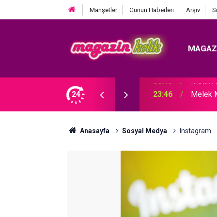
Manşetler
Günün Haberleri
Arşiv
S
MAGAZ
DI! TAZMİNATI FAİZİYLE BİRLİKTE ALACAK.
24
23:46
Melek 
Anasayfa
Sosyal Medya
Instagram..