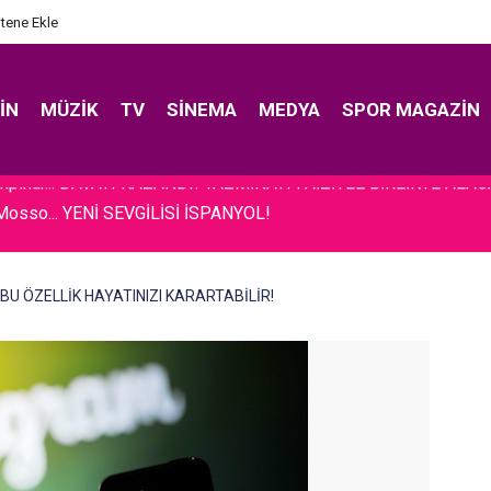
itene Ekle
IN
MÜZIK
TV
SINEMA
MEDYA
SPOR MAGAZIN
Mosso... YENİ SEVGİLİSİ İSPANYOL!
. BU ÖZELLİK HAYATINIZI KARARTABİLİR!