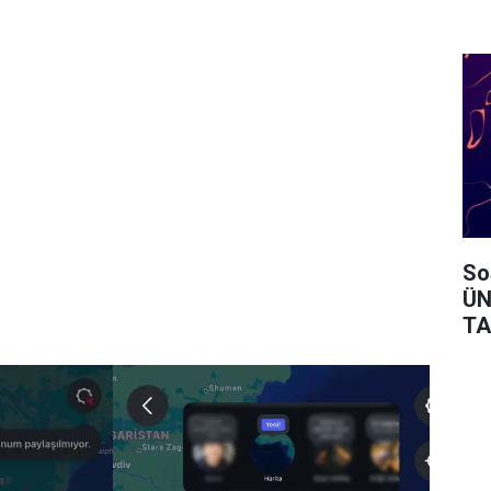
So
ÜN
TA