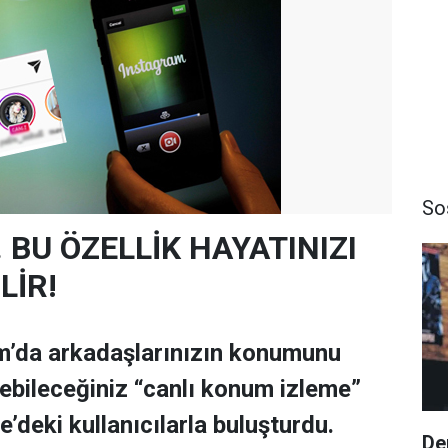
So
.. BU ÖZELLİK HAYATINIZI
LİR!
m’da arkadaşlarınızın konumunu
rebileceğiniz “canlı konum izleme”
ye’deki kullanıcılarla buluşturdu.
De