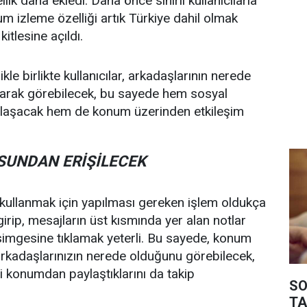
llik daha ekledi. Daha önce sınırlı kullanıcılarla
um izleme özelliği artık Türkiye dahil olmak
kitlesine açıldı.
kle birlikte kullanıcılar, arkadaşlarının nerede
larak görebilecek, bu sayede hem sosyal
ylaşacak hem de konum üzerinden etkileşim
SUNDAN ERİŞİLECEK
 kullanmak için yapılması gereken işlem oldukça
irip, mesajların üst kısmında yer alan notlar
simgesine tıklamak yeterli. Bu sayede, konum
arkadaşlarınızın nerede olduğunu görebilecek,
gi konumdan paylaştıklarını da takip
SO
TA