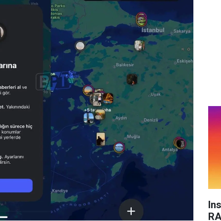
In
RA