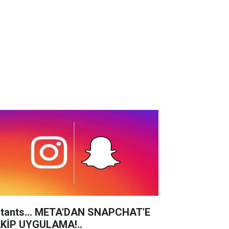
stants... META'DAN SNAPCHAT'E
KİP UYGULAMA!..