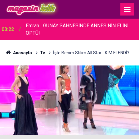
Alina Boz - Umut Evirgen... BEBEKLERİNİN
22:43
CİNSİYETİNİ AÇIKLADILAR!
Anasayfa
Tv
İşte Benim Stilim All Star... KİM ELENDİ?