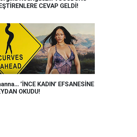
EŞTİRENLERE CEVAP GELDİ!
hanna... ’İNCE KADIN’ EFSANESİNE
YDAN OKUDU!