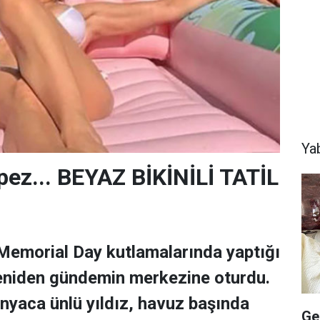
Ya
pez... BEYAZ BİKİNİLİ TATİL
Memorial Day kutlamalarında yaptığı
yeniden gündemin merkezine oturdu.
nyaca ünlü yıldız, havuz başında
Ge