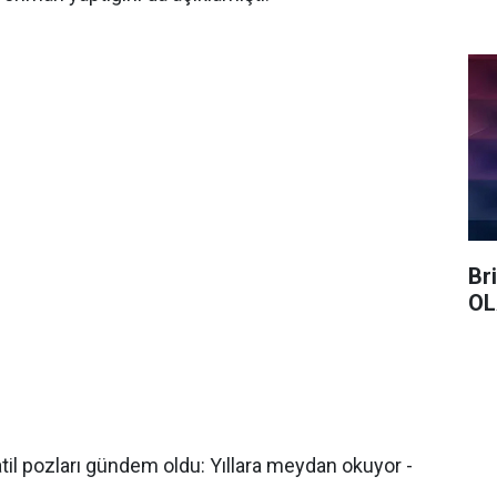
Br
OL