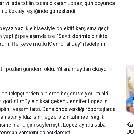
 bir villada tatilin tadını çıkaran Lopez, gün boyunca
nip kokteyl eşliğinde güneşlendi.
eyaz yazlık elbisesiyle objektif karşısına geçti.
yaptığı paylaşımda ise “Sevdiklerimle birlikte
orum. Herkese mutlu Memorial Day” ifadelerini
ri de takipçilerden binlerce beğeni ve yorum aldı.
n görünümüyle dikkat çeken Jennifer Lopez’in
iplinli yaşam tarzı. Daha önce verdiği röportajlarda
 anlatan yıldız isim, egzersizin zihinsel sağlık
Ka
isine inandığını söylemişti. Lopez ayrıca sabah
DU
renman yaptığını da açıklamıştı.