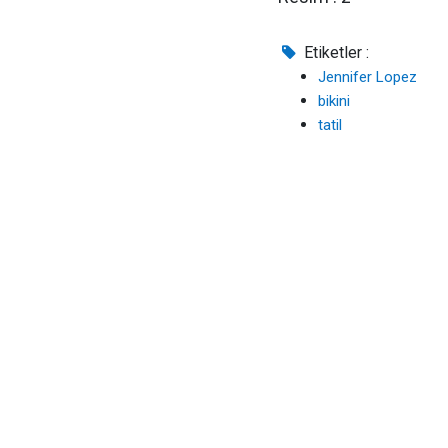
Etiketler :
Jennifer Lopez
bikini
tatil