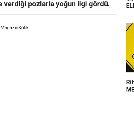
e verdiği pozlarla yoğun ilgi gördü.
EL
MagazinKolik
Ri
ME