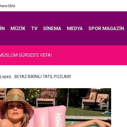
itene Ekle
IN
MÜZIK
TV
SINEMA
MEDYA
SPOR MAGAZIN
 MÜSLÜM GÜRSES’E VEFA!
 Lopez... BEYAZ BİKİNİLİ TATİL POZLARI!