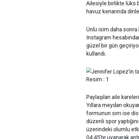
Ailesiyle birlikte lüks
havuz kenarında dinle
Ünlü isim daha sonra b
Instagram hesabından 
güzel bir gün geçiriy
kullandı.
Paylaşılan aile karele
Yıllara meydan okuya
formunun sırrı ise dis
düzenli spor yaptığını
üzerindeki olumlu etk
04.45’te uyanarak ant