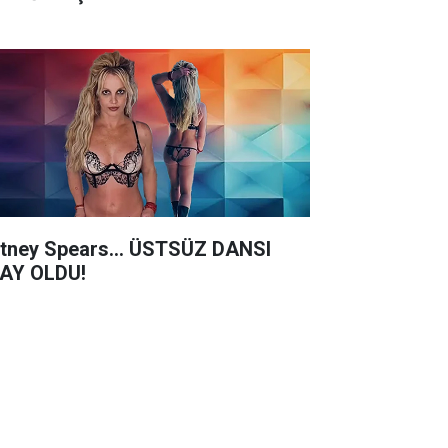
itney Spears... ÜSTSÜZ DANSI
AY OLDU!