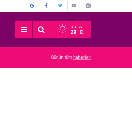
İstanbul
29 °C
15:30
Bergüzar Korel - Halit Ergenç... EVLİLİKLERİNİ
Günün tüm
haberleri