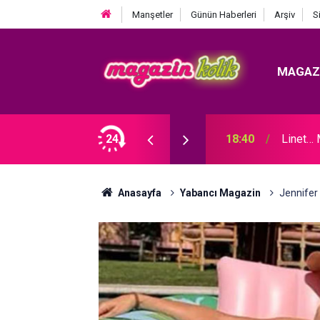
Manşetler
Günün Haberleri
Arşiv
S
MAGAZ
OLDU!
24
18:40
Linet…
Anasayfa
Yabancı Magazin
Jennifer