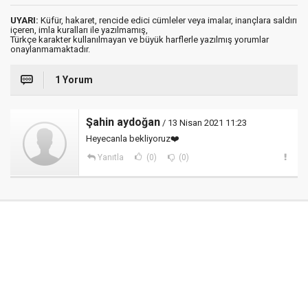
UYARI:
Küfür, hakaret, rencide edici cümleler veya imalar, inançlara saldırı
içeren, imla kuralları ile yazılmamış,
Türkçe karakter kullanılmayan ve büyük harflerle yazılmış yorumlar
onaylanmamaktadır.
1 Yorum
Şahin aydoğan
/ 13 Nisan 2021 11:23
Heyecanla bekliyoruz❤️
Yanıtla
(0)
(0)