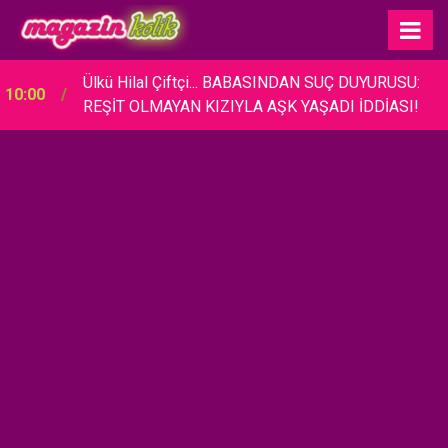
Ülkü Hilal Çiftçi... BABASINDAN SUÇ DUYURUSU:
10:00
REŞİT OLMAYAN KIZIYLA AŞK YAŞADI İDDİASI!