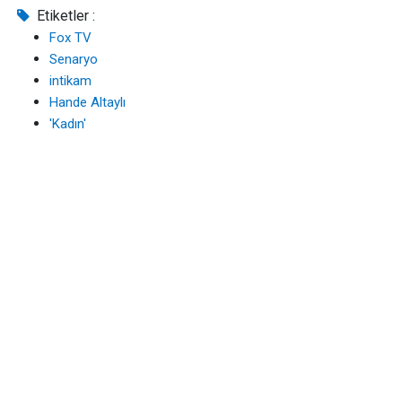
Etiketler :
Fox TV
Senaryo
intikam
Hande Altaylı
'Kadın'