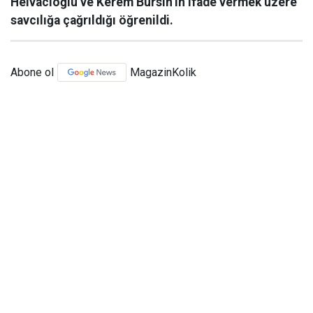
Helvacıoğlu ve Kerem Bürsin’in ifade vermek üzere
savcılığa çağrıldığı öğrenildi.
Abone ol
MagazinKolik