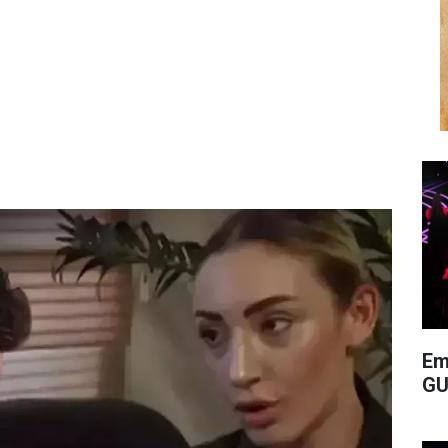
Em
GU