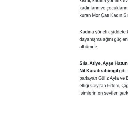
kısmı, kadına yönelik ev
kadınların ve çocukları
kuran Mor Çatı Kadın Sığ
Kadına yönelik şiddete k
dayanışma ağını güçlen
albümde;
Sıla, Atiye, Ayşe Hatu
Nil Karaibrahimgil
gibi 
parlayan Güliz Ayla ve E
ettiği Ceyl’an Ertem, 
isimlerin en sevilen şarkı