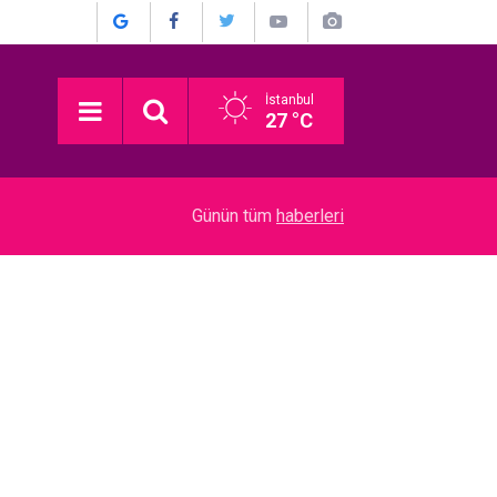
İstanbul
27 °C
15:30
Bergüzar Korel - Halit Ergenç... EVLİLİKLERİNİ
Günün tüm
haberleri