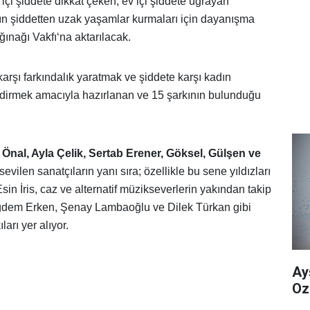
 içi şiddete dikkat çeken, ev içi şiddete uğrayan
nın şiddetten uzak yaşamlar kurmaları için dayanışma
ınağı Vakfı‘na aktarılacak.
arşı farkındalık yaratmak ve şiddete karşı kadın
dirmek amacıyla hazırlanan ve 15 şarkının bulunduğu
n Önal, Ayla Çelik, Sertab Erener, Göksel, Gülşen ve
sevilen sanatçıların yanı sıra; özellikle bu sene yıldızları
sin İris, caz ve alternatif müzikseverlerin yakından takip
Çiğdem Erken, Şenay Lambaoğlu ve Dilek Türkan gibi
ları yer alıyor.
Ay
Oz