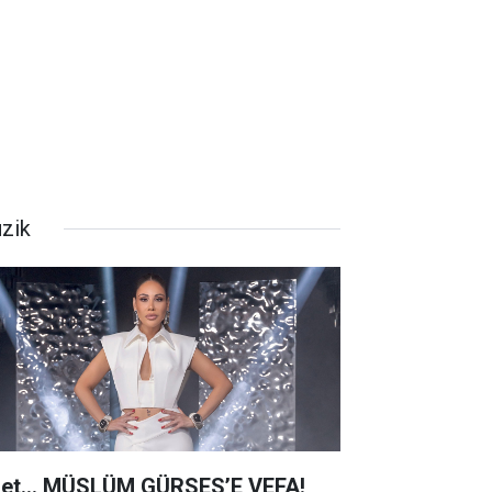
zik
net… MÜSLÜM GÜRSES’E VEFA!