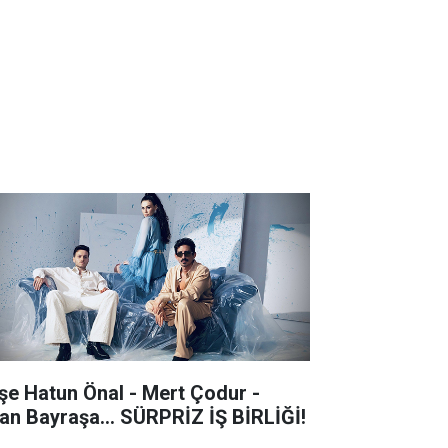
şe Hatun Önal - Mert Çodur -
an Bayraşa... SÜRPRİZ İŞ BİRLİĞİ!