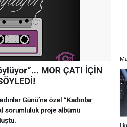
Mü
öylüyor”... MOR ÇATI İÇİN
SÖYLEDİ!
dınlar Günü’ne özel “Kadınlar
l sorumluluk proje albümü
luştu.
Li