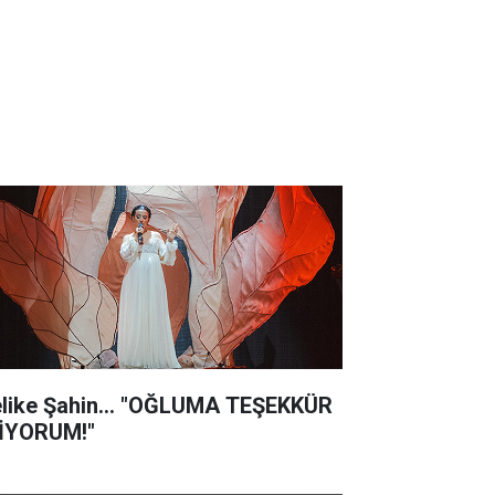
like Şahin... "OĞLUMA TEŞEKKÜR
İYORUM!"