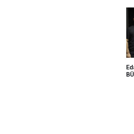
Ed
BÜ