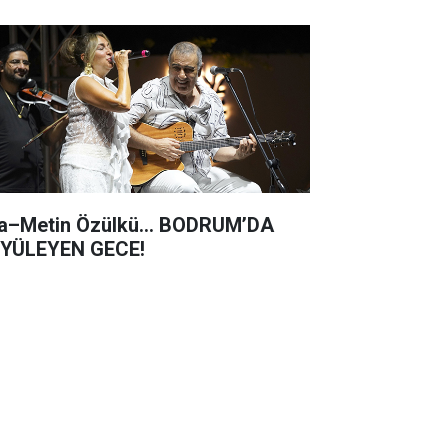
a–Metin Özülkü... BODRUM’DA
YÜLEYEN GECE!