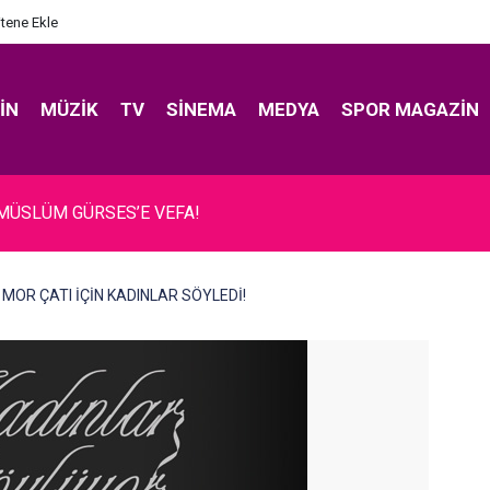
itene Ekle
IN
MÜZIK
TV
SINEMA
MEDYA
SPOR MAGAZIN
 MÜSLÜM GÜRSES’E VEFA!
... MOR ÇATI İÇİN KADINLAR SÖYLEDİ!