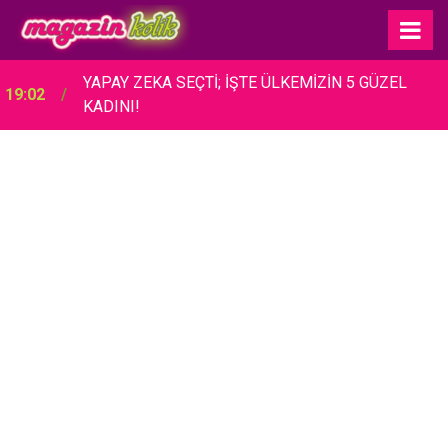
YAPAY ZEKA SEÇTİ; İŞTE ÜLKEMİZİN 5 GÜZEL
19:02
KADINI!