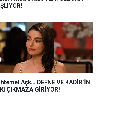
ŞLIYOR!
htemel Aşk... DEFNE VE KADİR’İN
KI ÇIKMAZA GİRİYOR!