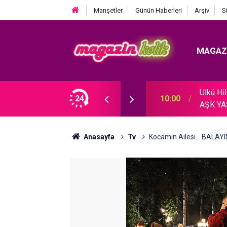
Manşetler
Günün Haberleri
Arşiv
S
MAGAZ
Ülkü H
SÖZLERİ YÜREK DAĞLADI!
24
10:00
AŞK YA
Anasayfa
Tv
Kocamın Ailesi... BAL