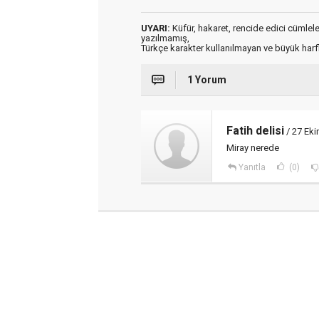
UYARI:
Küfür, hakaret, rencide edici cümleler 
yazılmamış,
Türkçe karakter kullanılmayan ve büyük har
1 Yorum
Fatih delisi
/ 27 Eki
Miray nerede
Yanıtla
(0)