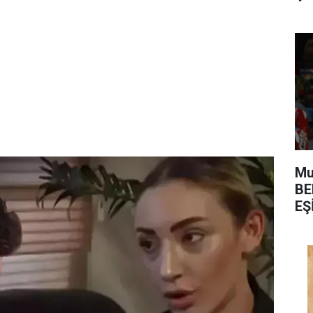
Mu
BE
EŞ