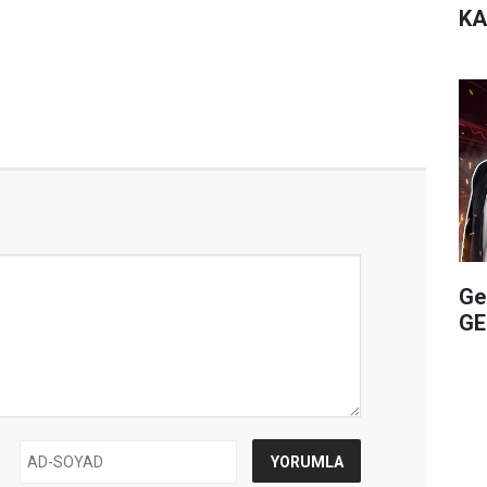
KA
Ge
GE