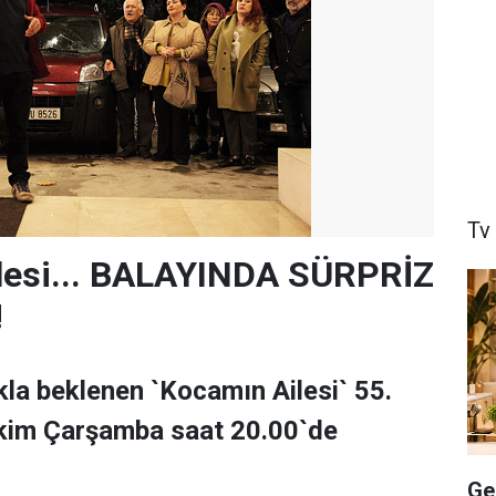
Tv
lesi... BALAYINDA SÜRPRİZ
!
la beklenen `Kocamın Ailesi` 55.
kim Çarşamba saat 20.00`de
Ge