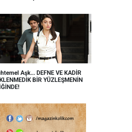
htemel Aşk... DEFNE VE KADİR
KLENMEDİK BİR YÜZLEŞMENİN
İĞİNDE!