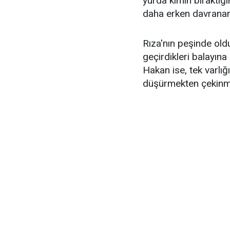
yurda kimin bıraktığ
daha erken davranan 
Rıza'nın peşinde old
geçirdikleri balayına
Hakan ise, tek varlığ
düşürmekten çekin