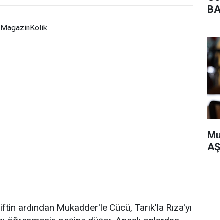
BA
MagazinKolik
Mu
AŞ
iftin ardından Mukadder'le Cücü, Tarık'la Rıza'yı