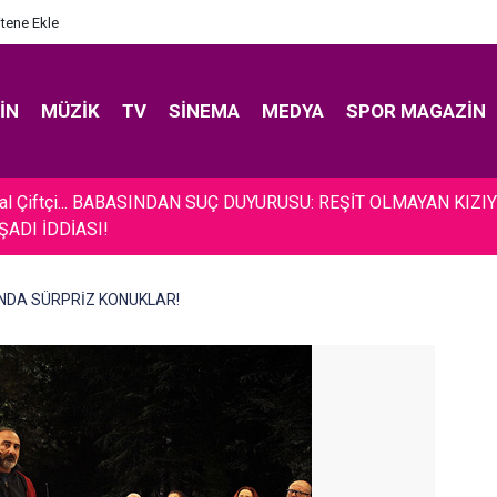
itene Ekle
IN
MÜZIK
TV
SINEMA
MEDYA
SPOR MAGAZIN
ilal Çiftçi... BABASINDAN SUÇ DUYURUSU: REŞİT OLMAYAN KIZI
ŞADI İDDİASI!
AYINDA SÜRPRİZ KONUKLAR!