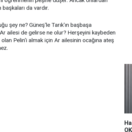
ını öğrenmenin peşine düşer. Ancak onlardan
başkaları da vardır.
uğu şey ne? Güneş'le Tarık'ın başbaşa
 Ar ailesi de gelirse ne olur? Herşeyini kaybeden
ı olan Pelin'i almak için Ar ailesinin ocağına ateş
mez.
Ha
OK