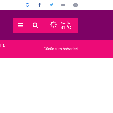
İstanbul
31 °C
YLA
00:15
Metin Akpınar... DAVAYI KAZANDI; TAZMİNATI 
Günün tüm
haberleri