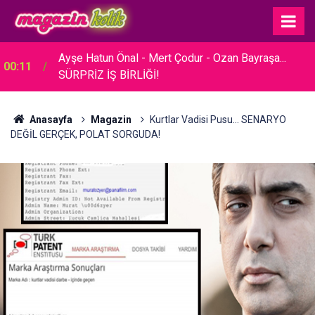
23:30
Hare Sürel... SADE BİR TÖRENLE EVLENDİ!
Anasayfa
Magazin
Kurtlar Vadisi Pusu... SENARYO
DEĞİL GERÇEK, POLAT SORGUDA!