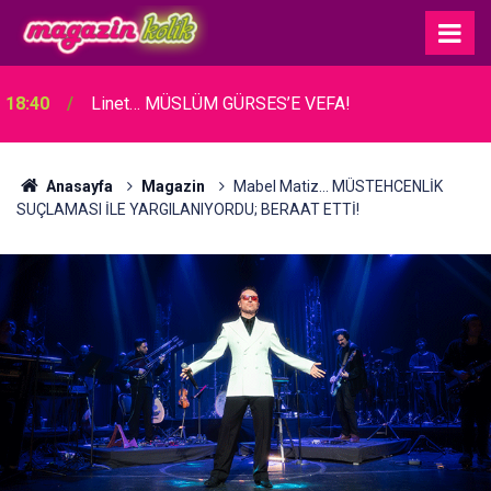
Bergüzar Korel - Halit Ergenç... EVLİLİKLERİNİN 17.
15:30
YILINI KUTLADILAR!
Anasayfa
Magazin
Mabel Matiz... MÜSTEHCENLİK
SUÇLAMASI İLE YARGILANIYORDU; BERAAT ETTİ!