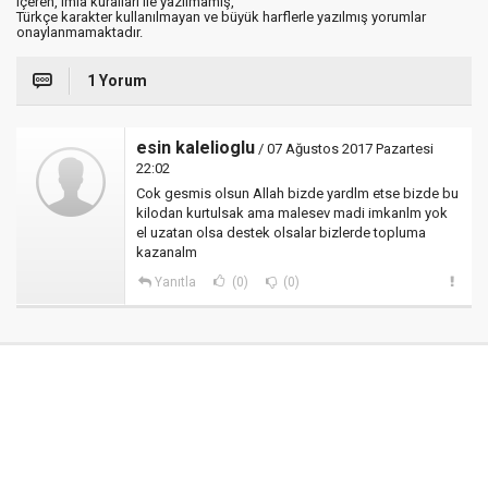
içeren, imla kuralları ile yazılmamış,
Türkçe karakter kullanılmayan ve büyük harflerle yazılmış yorumlar
onaylanmamaktadır.
1 Yorum
esin kalelioglu
/ 07 Ağustos 2017 Pazartesi
22:02
Cok gesmis olsun Allah bizde yardlm etse bizde bu
kilodan kurtulsak ama malesev madi imkanlm yok
el uzatan olsa destek olsalar bizlerde topluma
kazanalm
Yanıtla
(0)
(0)