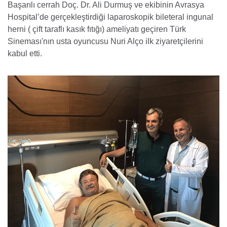
Başarılı cerrah Doç. Dr. Ali Durmuş ve ekibinin Avrasya
Hospital’de gerçekleştirdiği laparoskopik bileteral ingunal
herni ( çift taraflı kasık fıtığı) ameliyatı geçiren Türk
Sineması'nın usta oyuncusu Nuri Alço ilk ziyaretçilerini
kabul etti.