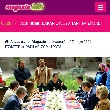
03:26
Acun Ilıcalı... BAKAN ERSOY'A TANITIM ZİYARETİ!
Anasayfa
Magazin
MasterChef Türkiye 2021...
HEZİMETE UĞRADILAR; ZORLU POTA!