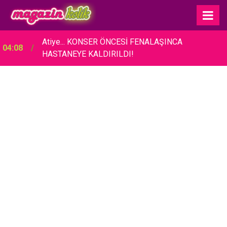
Atiye... KONSER ÖNCESİ FENALAŞINCA
04:08
HASTANEYE KALDIRILDI!