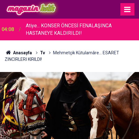
Atiye... KONSER ÖNCESİ FENALAŞINCA
04:08
HASTANEYE KALDIRILDI!
Anasayfa
Tv
Mehmetçik Kûtulamâre... ESARET
ZİNCİRLERİ KIRILDI!